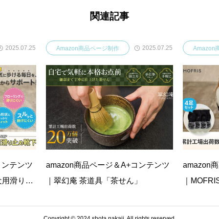
関連記事
2025.07.25
2025.07.25
Amazon商品ページ制作
Amazo
+コンテンツ
amazon商品ページ＆A+コンテンツ
amazo
「犬用滑り止
｜翠幻庵 茶道具「茶せん」
｜MOFRI
め靴下」
Copyright © 2024 shota nakaji. All rights reserved.